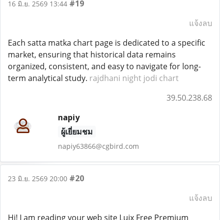
#19
16 มิ.ย. 2569 13:44
แจ้งลบ
Each satta matka chart page is dedicated to a specific
market, ensuring that historical data remains
organized, consistent, and easy to navigate for long-
term analytical study.
rajdhani night jodi chart
39.50.238.68
napiy
ผู้เยี่ยมชม
napiy63866@cgbird.com
#20
23 มิ.ย. 2569 20:00
แจ้งลบ
Hi! I am reading your web site Luix Free Premium