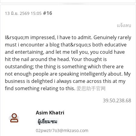
#16
13 มิ.ย. 2569 15:05
แจ้งลบ
I&rsquo;m impressed, I have to admit. Genuinely rarely
must i encounter a blog that&rsquo;s both educative
and entertaining, and let me tell you, you could have
hit the nail around the head. Your thought is
outstanding; the thing is something which there are
not enough people are speaking intelligently about. My
business is delighted i always came across this at my
find something relating to this.
爱思助手官网
39.50.238.68
Asim Khatri
ผู้เยี่ยมชม
02pwztr7o3@mkzaso.com