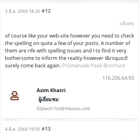
#12
3 มิ.ย. 2569 18:26
แจ้งลบ
of course like your web-site however you need to check
the spelling on quite a few of your posts. A number of
them are rife with spelling issues and I to find it very
bothersome to inform the reality however I&rsquo;ll
surely come back again.
Promenade Peak Brochure
116.206.64.93
Asim Khatri
ผู้เยี่ยมชม
02pwztr7o3@mkzaso.com
#13
4 มิ.ย. 2569 19:50