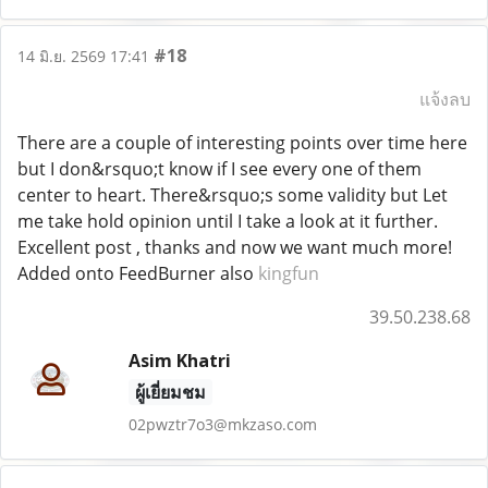
#18
14 มิ.ย. 2569 17:41
แจ้งลบ
There are a couple of interesting points over time here
but I don&rsquo;t know if I see every one of them
center to heart. There&rsquo;s some validity but Let
me take hold opinion until I take a look at it further.
Excellent post , thanks and now we want much more!
Added onto FeedBurner also
kingfun
39.50.238.68
Asim Khatri
ผู้เยี่ยมชม
02pwztr7o3@mkzaso.com