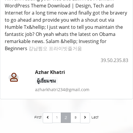
WordPress Theme Download | Design, Tech and
Internet for a long time now and finally got the bravery
to go ahead and provide you with a shout out via
Humble Tx&hellip; I just want to tell you maintain the
fantastic job? Oh yeah whats the latest on Obama
remarkable news. Salam &hellip; Investing for
Beginners
강남쩜오 프라이빗즐거움
39.50.235.83
Azhar Khatri
ผู้เยี่ยมชม
azharkhatri234@gmail.com
2
First
Last
1
3