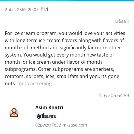
#11
2 มิ.ย. 2569 20:07
แจ้งลบ
For ice cream program, you would love your activities
with long term ice cream flavors along with flavors of
month sub method and significantly far more other
system. You would get every month new taste of
month for ice cream under flavor of month
subprograms. Other subprograms are sherbets,
rotators, sorbets, ices, small fats and yogurts gone
nuts.
meta ai trening
116.206.64.93
Asim Khatri
ผู้เยี่ยมชม
02pwztr7o3@mkzaso.com