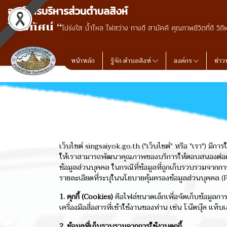
องค์การบริหารส่วนตำบลสิงห์
วิสัยทัศน์ “
โปร่งใส น้ำไหล ไฟสว่าง ทางดี สามัคคี คุณภาพชีวิตที่ดี วิถี
หน้าหลัก
รู้จัก ตำบลสิงห์
องค์กร
ข่าว
เว็บไซต์ singsaiyok.go.th ("เว็บไซต์" หรือ "เรา") มีการใ
ให้เราสามารถพัฒนาคุณภาพของบริการให้ตอบสนองต่อความต้
ข้อมูลส่วนบุคคล ในกรณีที่ข้อมูลที่ถูกเก็บรวบรวมจากก
รายละเอียดที่ระบุในนโยบายคุ้มครองข้อมูลส่วนบุคคล (P
1. คุกกี้ (Cookies)
คือไฟล์ขนาดเล็กเพื่อจัดเก็บข้อมูลการ
เครื่องมือสื่อสารที่เข้าใช้งานของท่าน เช่น โน๊ตบุ๊ค แท็
2. ข้อมูลที่เก็บรวบรวมจากการใช้งานคุกกี้