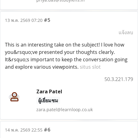
#5
13 พ.ค. 2569 07:20
แจ้งลบ
This is an interesting take on the subject! I love how
you&rsquo;ve presented your thoughts clearly.
It&rsquo;s important to keep the conversation going
and explore various viewpoints.
situs slot
50.3.221.179
Zara Patel
ผู้เยี่ยมชม
zara.patel@learnloop.co.uk
#6
14 พ.ค. 2569 22:55