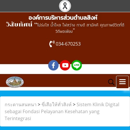
องค์การบริหารส่วนตำบลสิงห์
วิสัยทัศน์ “
โปร่งใส น้ำไหล ไฟสว่าง ทางดี สามัคคี คุณภาพชีวิตที่ดี
”
วิถีพอเพียง
034-670253
กระดานสนทนา
>
ขี่เสือให้ทั่วสิงห์
>
Sistem Klinik Digital
sebagai Fondasi Pelayanan Kesehatan yang
Terintegrasi