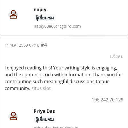
napiy
ผู้เยี่ยมชม
napiy63866@cgbird.com
#4
11 พ.ค. 2569 07:18
แจ้งลบ
I enjoyed reading this! Your writing style is engaging,
and the content is rich with information. Thank you for
contributing such meaningful discussions to our
community.
situs slot
196.242.70.129
Priya Das
ผู้เยี่ยมชม
priya.das@studylens.in