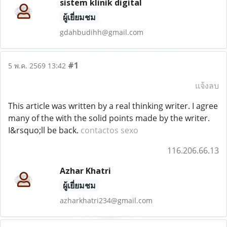
sistem klinik digital
ผู้เยี่ยมชม
gdahbudihh@gmail.com
#1
5 พ.ค. 2569 13:42
แจ้งลบ
This article was written by a real thinking writer. I agree
many of the with the solid points made by the writer.
I&rsquo;ll be back.
contactos sexo
116.206.66.13
Azhar Khatri
ผู้เยี่ยมชม
azharkhatri234@gmail.com