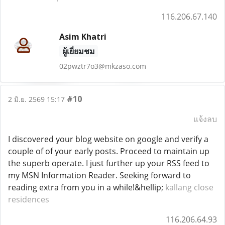
116.206.67.140
Asim Khatri
ผู้เยี่ยมชม
02pwztr7o3@mkzaso.com
#10
2 มิ.ย. 2569 15:17
แจ้งลบ
I discovered your blog website on google and verify a
couple of of your early posts. Proceed to maintain up
the superb operate. I just further up your RSS feed to
my MSN Information Reader. Seeking forward to
reading extra from you in a while!&hellip;
kallang close
residences
116.206.64.93