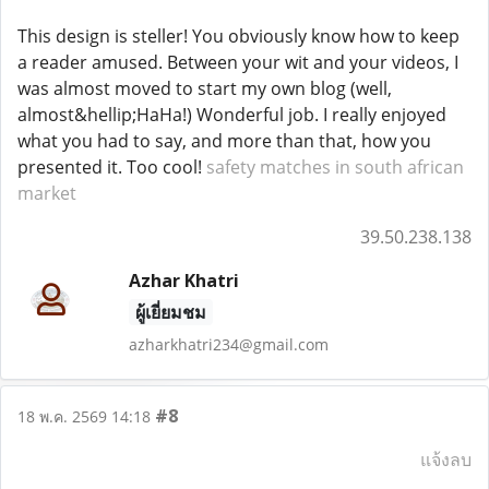
This design is steller! You obviously know how to keep
a reader amused. Between your wit and your videos, I
was almost moved to start my own blog (well,
almost&hellip;HaHa!) Wonderful job. I really enjoyed
what you had to say, and more than that, how you
presented it. Too cool!
safety matches in south african
market
39.50.238.138
Azhar Khatri
ผู้เยี่ยมชม
azharkhatri234@gmail.com
#8
18 พ.ค. 2569 14:18
แจ้งลบ