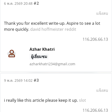
#2
6 พ.ค. 2569 20:48
แจ้งลบ
Thank you for excellent write-up. Aspire to see a lot
more quickly.
david hoffmeister reddit
116.206.66.13
Azhar Khatri
ผู้เยี่ยมชม
azharkhatri234@gmail.com
#3
9 พ.ค. 2569 14:02
แจ้งลบ
i really like this article please keep it up.
slot
116.206.66.13