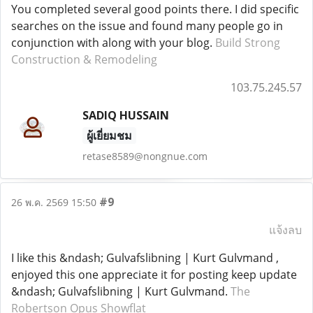
You completed several good points there. I did specific
searches on the issue and found many people go in
conjunction with along with your blog.
Build Strong
Construction & Remodeling
103.75.245.57
SADIQ HUSSAIN
ผู้เยี่ยมชม
retase8589@nongnue.com
#9
26 พ.ค. 2569 15:50
แจ้งลบ
I like this &ndash; Gulvafslibning | Kurt Gulvmand ,
enjoyed this one appreciate it for posting keep update
&ndash; Gulvafslibning | Kurt Gulvmand.
The
Robertson Opus Showflat