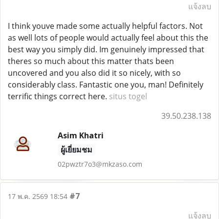
แจ้งลบ
I think youve made some actually helpful factors. Not
as well lots of people would actually feel about this the
best way you simply did. Im genuinely impressed that
theres so much about this matter thats been
uncovered and you also did it so nicely, with so
considerably class. Fantastic one you, man! Definitely
terrific things correct here.
situs togel
39.50.238.138
Asim Khatri
ผู้เยี่ยมชม
02pwztr7o3@mkzaso.com
#7
17 พ.ค. 2569 18:54
แจ้งลบ