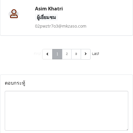
Asim Khatri
ผู้เยี่ยมชม
02pwztr7o3@mkzaso.com
1
First
Last
2
3
ตอบกระทู้