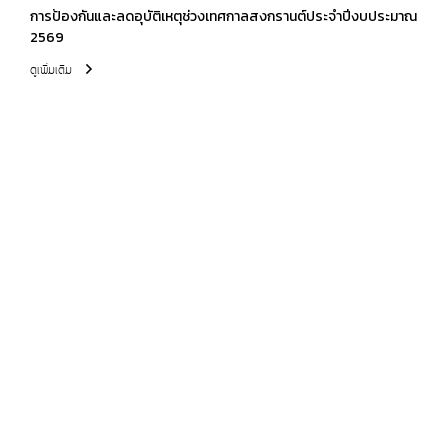
การป้องกันและลดอุบัติเหตุช่วงเทศกาลสงกรานต์ประจำปีงบประมาณ
2569
ดูเพิ่มเติม