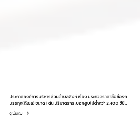
ประกาศองค์การบริหารส่วนตำบลสิงห์ เรื่อง ประกวดราคาซื้อซื้อรถ
บรรทุก(ดีเซล) ขนาด 1 ตัน ปริมาตรกระบอกสูบไม่ต่ำกว่า 2,400 ซีซี
หรือกำลังเครื่องยนต์สูงสุดไม่ต่ำกว่า 110 กิโลวัตต์ ขับเคลื่อน 2 ล้อ
ดูเพิ่มเติม
แบบดับเบิ้ลแค็บ ด้วยวิธีประกวดราคาอิเล็กทรอนิกส์ (e-bidding)