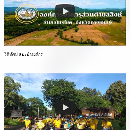
วีดีทัศน์ แนะนำองค์กร