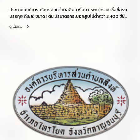
ประกาศองค์การบริหารส่วนตำบลสิงห์ เรื่อง ประกวดราคาซื้อซื้อรถ
บรรทุก(ดีเซล) ขนาด 1 ตัน ปริมาตรกระบอกสูบไม่ต่ำกว่า 2,400 ซีซี
หรือกำลังเครื่องยนต์สูงสุดไม่ต่ำกว่า 110 กิโลวัตต์ ขับเคลื่อน 2 ล้อ
ดูเพิ่มเติม
แบบดับเบิ้ลแค็บ ด้วยวิธีประกวดราคาอิเล็กทรอนิกส์ (e-bidding)