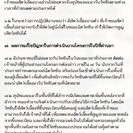
เจ้าของสัตว์เลี้ยงบางส่วนไม่สะดวกจับสุนัขและแมวรับวัคซีนตามช่วง
เวลาที่กำหนดตามประกาศได้
๖.๒ ในระหว่างการปฏิบัติงานพบว่า มีสัตว์เลี้ยงบางตัว ที่เจ้าของสัตว์
เลี้ยงไม่สามารถจับให้สัตว์อยู่นิ่งได้ในขณะฉีดวัคซีน ทำให้เกิดการสูญ
เสียวัคซีนได้
๗. ผลการแก้ไขปัญหาในการดำเนินงานโครงการในปีที่ผ่านมา
๗.๑ มีประชาชนที่ไม่สะดวกรับวัคซีนในวันและเวลาที่ประกาศ ติดต่อ
เจ้าหน้าที่ผู้ประสานงานโครงการดังกล่าว ภายใน ๗ วัน นับจากวันที่
ประกาศกำหนดรณรงค์ฉีดวัคซีน หรือก่อนเริ่มเข้าดำเนินการในพื้นที่
ของผู้เลี้ยงสัตว์ เพื่อยืนยันสิทธิการขอรับวัคซีนตามที่ได้ขึ้นทะเบียนไว้
และนำสัตว์เลี้ยงมารับวัคซีนตามที่นัดหมาย
๗.๒ สุนัขและแมวในพื้นที่ที่ได้สำรวจมีเกิดและตายเพิ่มขึ้นหลังจากที่
สำรวจ คณะทำงานจึงดำเนินการปรับเปลี่ยนวิธีการฉีดวัคซีน โดยฉีด
วัคซีนให้สัตว์เลี้ยงที่ขึ้นทะเบียนที่ยังคงอยู่ และสัตว์เลี้ยงที่เจ้าของ
สามารถจับให้เจ้าหน้าที่ได้ เพื่อทดแทนสัตว์เลี้ยงที่สูญหายและตายหลัง
จากขึ้นทะเบียน และเพื่อให้การรณรงค์เป็นไปได้อย่างครอบคลุมทั่วถึง
ทุกพื้นที่รวมถึงสามารถใช้วัคซีนและงบประมาณได้อย่างคุ้มค่าตาม