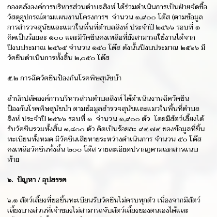
กองคลังองค์การบริหารส่วนตำบลสิงห์ ได้ร่วมดำเนินการเป็นฝ่ายจัดซื้อ
วัสดุอุปกรณ์ตามแผนงานโครงการฯ จำนวน ๑,๙๐๐ โด๊ส (ตามข้อมูล
การสำรวจสุนัขและแมวในพื้นที่ตำบลสิงห์ ประจำปี ๒๕๖๖ รอบที่ ๑
คิดเป็นร้อยละ ๑๐๐ และมีวัคซีนคงเหลือที่ยังสามารถใช้งานได้จาก
ปีงบประมาณ ๒๕๖๕ จำนวน ๑๕๐ โด๊ส ดังนั้นปีงบประมาณ ๒๕๖๖ มี
วัคซีนดำเนินการทั้งสิ้น ๒,๐๕๐ โด๊ส
๕.๒ การฉีดวัคซีนป้องกันโรคพิษสุนัขบ้า
สำนักปลัดองค์การบริหารส่วนตำบลสิงห์ ได้ดำเนินงานฉีดวัคซีน
ป้องกันโรคพิษสุนัขบ้า ตามข้อมูลสำรวจสุนัขและแมวในพื้นที่ตำบล
สิงห์ ประจำปี ๒๕๖๖ รอบที่ ๑ จำนวน ๑,๙๐๐ ตัว โดยมีสัตว์เลี้ยงได้
รับวัคซีนรวมทั้งสิ้น ๑,๘๐๐ ตัว คิดเป็นร้อยละ ๙๔.๗๔ ของข้อมูลที่ขึ้น
ทะเบียนทั้งหมด มีวัคซีนเสียหายระหว่างดำเนินการ จำนวน ๕๐ โด๊ส
คงเหลือวัคซีนทั้งสิ้น ๒๐๐ โด๊ส รายละเอียดปรากฏตามเอกสารแนบ
ท้าย
๖. ปัญหา / อุปสรรค
๖.๑ สัตว์เลี้ยงที่ขอขึ้นทะเบียนรับวัคซีนไม่ครบทุกตัว เนื่องจากมีสัตว์
เลี้ยงบางส่วนที่เจ้าของไม่สามารถจับสัตว์เลี้ยงของตนเองได้และ