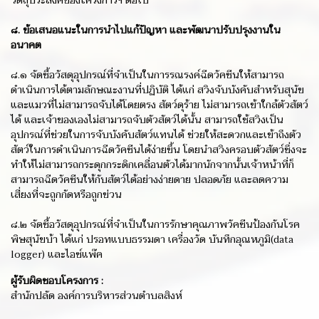
วัตถุประสงค์ของโครงการฯ ต่อไป
๘. ข้อเสนอแนะในการนำไปแก้ปัญหา และพัฒนาปรับปรุงงานใน
อนาคต
๘.๑ จัดซื้อวัสดุอุปกรณ์ที่จำเป็นในการรณรงค์ฉีดวัคซีนให้สามารถ
ดำเนินการได้ตามลักษณะงานที่ปฏิบัติ ได้แก่ สวิงจับบังคับสำหรับสุนัข
และแมวที่ไม่สามารถจับได้โดยตรง สัตว์ดุร้าย ไม่สามารถเข้าใกล้ตัวสัตว์
ได้ และเจ้าของเองไม่สามารถจับตัวสัตว์ได้นั้น สามารถใช้สวิงเป็น
อุปกรณ์ที่ช่วยในการจับบังคับสัตว์แทนได้ ช่วยให้สะดวกและเข้าถึงตัว
สัตว์ในการดำเนินการฉีดวัคซีนได้ง่ายขึ้น โดยนำสวิงครอบตัวสัตว์ซึ่งจะ
ทำให้ไม่สามารถกระดุกกระดิกเคลื่อนตัวได้มากนักจากนั้นเจ้าหน้าที่ก็
สามารถฉีดวัคซีนให้กับสัตว์ได้อย่างง่ายดาย ปลอดภัย และลดความ
เสี่ยงที่จะถูกกัดหรือถูกข่วน
๘.๒ จัดซื้อวัสดุอุปกรณ์ที่จำเป็นในการรักษาคุณภาพวัคซีนป้องกันโรค
พิษสุนัขบ้า ได้แก่ ปรอทแบบธรรมดา เครื่องวัด บันทึกอุณหภูมิ(data
logger) และไอซ์แพ๊ค
ผู้รับผิดชอบโครงการ :
สำนักปลัด องค์การบริหารส่วนตำบลสิงห์