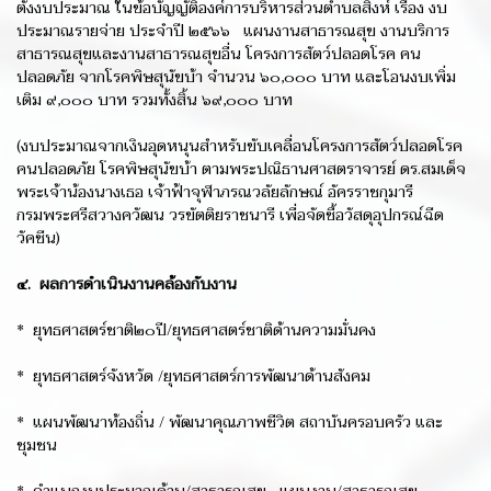
ตั้งงบประมาณ ในข้อบัญญัติองค์การบริหารส่วนตำบลสิงห์ เรื่อง งบ
ประมาณรายจ่าย ประจำปี ๒๕๖๖ แผนงานสาธารณสุข งานบริการ
สาธารณสุขและงานสาธารณสุขอื่น โครงการสัตว์ปลอดโรค คน
ปลอดภัย จากโรคพิษสุนัขบ้า จำนวน ๖๐,๐๐๐ บาท และโอนงบเพิ่ม
เติม ๙,๐๐๐ บาท รวมทั้งสิ้น ๖๙,๐๐๐ บาท
(งบประมาณจากเงินอุดหนุนสำหรับขับเคลื่อนโครงการสัตว์ปลอดโรค
คนปลอดภัย โรคพิษสุนัขบ้า ตามพระปณิธานศาสตราจารย์ ดร.สมเด็จ
พระเจ้าน้องนางเธอ เจ้าฟ้าจุฬาภรณวลัยลักษณ์ อัครราชกุมารี
กรมพระศรีสวางควัฒน วรขัตติยราชนารี เพื่อจัดซื้อวัสดุอุปกรณ์ฉีด
วัคซีน)
๔. ผลการดำเนินงานคล้องกับงาน
* ยุทธศาสตร์ชาติ๒๐ปี/ยุทธศาสตร์ชาติด้านความมั่นคง
* ยุทธศาสตร์จังหวัด /ยุทธศาสตร์การพัฒนาด้านสังคม
* แผนพัฒนาท้องถิ่น / พัฒนาคุณภาพชีวิต สถาบันครอบครัว และ
ชุมชน