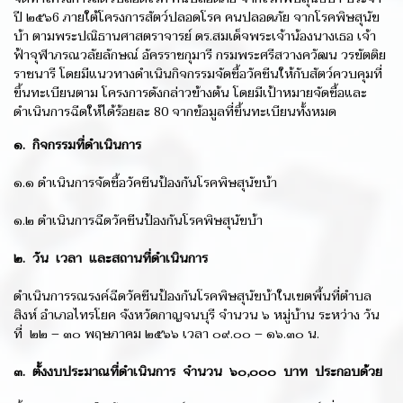
ปี ๒๕๖6 ภายใต้โครงการสัตว์ปลอดโรค คนปลอดภัย จากโรคพิษสุนัข
บ้า ตามพระปณิธานศาสตราจารย์ ดร.สมเด็จพระเจ้าน้องนางเธอ เจ้า
ฟ้าจุฬาภรณวลัยลักษณ์ อัครราชกุมารี กรมพระศรีสวางควัฒน วรขัตติย
ราชนารี โดยมีแนวทางดำเนินกิจกรรมจัดซื้อวัคซีนให้กับสัตว์ควบคุมที่
ขึ้นทะเบียนตาม โครงการดังกล่าวข้างต้น โดยมีเป้าหมายจัดซื้อและ
ดำเนินการฉีดให้ได้ร้อยละ 80 จากข้อมูลที่ขึ้นทะเบียนทั้งหมด
๑. กิจกรรมที่ดำเนินการ
๑.๑ ดำเนินการจัดซื้อวัคซีนป้องกันโรคพิษสุนัขบ้า
๑.๒ ดำเนินการฉีดวัคซีนป้องกันโรคพิษสุนัขบ้า
๒. วัน เวลา และสถานที่ดำเนินการ
ดำเนินการรณรงค์ฉีดวัคซีนป้องกันโรคพิษสุนัขบ้าในเขตพื้นที่ตำบล
สิงห์ อำเภอไทรโยค จังหวัดกาญจนบุรี จำนวน ๖ หมู่บ้าน ระหว่าง วัน
ที่ ๒๒ – ๓๐ พฤษภาคม ๒๕๖๖ เวลา ๐๙.๐๐ – ๑๖.๓๐ น.
๓. ตั้งงบประมาณที่ดำเนินการ จำนวน ๖๐,๐๐๐ บาท ประกอบด้วย