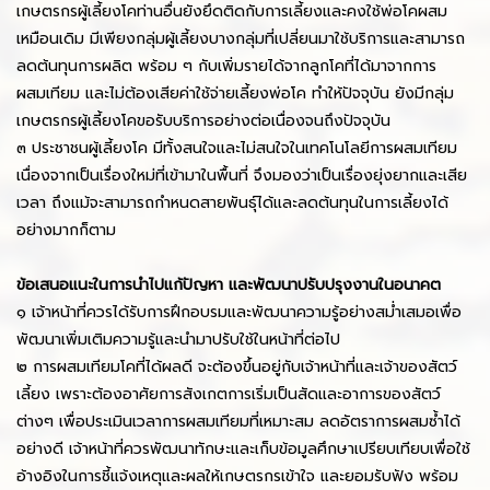
เกษตรกรผู้เลี้ยงโคท่านอื่นยังยึดติดกับการเลี้ยงและคงใช้พ่อโคผสม
เหมือนเดิม มีเพียงกลุ่มผู้เลี้ยงบางกลุ่มที่เปลี่ยนมาใช้บริการและสามารถ
ลดต้นทุนการผลิต พร้อม ๆ กับเพิ่มรายได้จากลูกโคที่ได้มาจากการ
ผสมเทียม และไม่ต้องเสียค่าใช้จ่ายเลี้ยงพ่อโค ทำให้ปัจจุบัน ยังมีกลุ่ม
เกษตรกรผู้เลี้ยงโคขอรับบริการอย่างต่อเนื่องจนถึงปัจจุบัน
๓ ประชาชนผู้เลี้ยงโค มีทั้งสนใจและไม่สนใจในเทคโนโลยีการผสมเทียม
เนื่องจากเป็นเรื่องใหม่ที่เข้ามาในพื้นที่ จึงมองว่าเป็นเรื่องยุ่งยากและเสีย
เวลา ถึงแม้จะสามารถกำหนดสายพันธุ์ได้และลดต้นทุนในการเลี้ยงได้
อย่างมากก็ตาม
ข้อเสนอแนะในการนำไปแก้ปัญหา และพัฒนาปรับปรุงงานในอนาคต
๑ เจ้าหน้าที่ควรได้รับการฝึกอบรมและพัฒนาความรู้อย่างสม่ำเสมอเพื่อ
พัฒนาเพิ่มเติมความรู้และนำมาปรับใช้ในหน้าที่ต่อไป
๒ การผสมเทียมโคที่ได้ผลดี จะต้องขึ้นอยู่กับเจ้าหน้าที่และเจ้าของสัตว์
เลี้ยง เพราะต้องอาศัยการสังเกตการเริ่มเป็นสัดและอาการของสัตว์
ต่างๆ เพื่อประเมินเวลาการผสมเทียมที่เหมาะสม ลดอัตราการผสมซ้ำได้
อย่างดี เจ้าหน้าที่ควรพัฒนาทักษะและเก็บข้อมูลศึกษาเปรียบเทียบเพื่อใช้
อ้างอิงในการชี้แจ้งเหตุและผลให้เกษตรกรเข้าใจ และยอมรับฟัง พร้อม