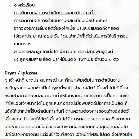
๑ ครัวเรือน
การติดตามผลการดำเนินงานผสมเทียมโคเนื้อ
การติดตามผลการดำเนินงานผสมเทียมเมื่อปี ๒๕๖๔
จากวงจรการเลี้ยงสัตว์ของโคเนื้อ มีระยะผสมติดถึงคลอด
ใช้เวลาประมาณ ๒๘๒ วัน โดยเจ้าหน้าที่ได้ดำเนินการให้บริการจน
เกษตรกร
สามารถผลิตลูกโคเนื้อได้ จำนวน ๑ ตัว มีสายพันธุ์ดังนี้
๑) ลูกผสมสายเลือด บราห์มันแดง เพศเมีย จำนวน ๑ ตัว
ปัญหา / อุปสรรค
๑ เจ้าหน้าที่ ขาดประสบการณ์ และทักษะเพิ่มเติมในการดำเนินงาน
๒ ปัญหาการผสมซ้ำ เป็นปัญหาที่พบในเจ้าของสัตว์เลี้ยงที่ ไม่ได้เลี้ยง
หรือเฝ้าสัตว์เลี้ยงตลอดเวลาทำให้ไม่ทราบเวลาเกิดอาการเป็นสัดแน่ชัด
ทำให้แจ้งเจ้าหน้าที่ได้ไม่ถูกและบางกรณีเมื่อพบสัตว์มีอาการเป็นสัด ก็
แจ้งให้เจ้าหน้าที่รีบดำเนินการทันที ตามความต้องการของเจ้าของสัตว์
เลี้ยงเอง เป็นเหตุให้สัตว์เลี้ยงไม่ได้รับการผสมตรงตามเวลาที่เหมาะสม
เสียหายต่อความน่าเชื่อถือของเจ้าหน้าที่ผสมเทียมกับกลุ่มบุคคลอื่นไม่
เข้าใจปัญหาข้างต้น แต่จะเข้าใจเพียงว่า เจ้าหน้าที่ผสมไม่ติด จึงมีส่วนให้