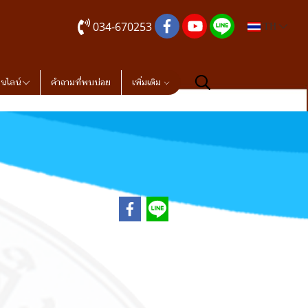
034-670253
TH
อนไลน์
คำถามที่พบบ่อย
เพิ่มเติม