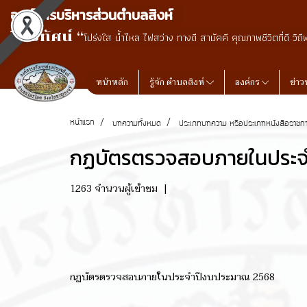
องค์การบริหารส่วนตำบลสิงห์
วิสัยทัศน์ “
โปร่งใส น้ำไหล ไฟสว่าง ทางดี สามัคคี คุณภาพชีวิตที่ดี วิถี
หน้าหลัก
รู้จัก ตำบลสิงห์
องค์กร
ข่าว
หน้าแรก
บทความทั้งหมด
ประเภทบทความ หรือประเภทหนังสือราชก
กฏบัตรตรวจสอบภายในประจ
1263 จำนวนผู้เข้าชม
|
กฏบัตรตรวจสอบภายในประจำปีงบประมาณ 2568