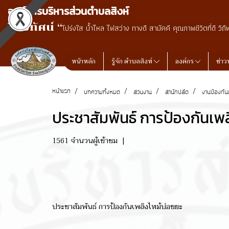
องค์การบริหารส่วนตำบลสิงห์
วิสัยทัศน์ “
โปร่งใส น้ำไหล ไฟสว่าง ทางดี สามัคคี คุณภาพชีวิตที่ดี วิถี
หน้าหลัก
รู้จัก ตำบลสิงห์
องค์กร
ข่าว
หน้าแรก
บทความทั้งหมด
ส่วนงาน
สำนักปลัด
งานป้องกั
ประชาสัมพันธ์ การป้องกันเพล
1561 จำนวนผู้เข้าชม
|
ประชาสัมพันธ์ การป้องกันเพลิงไหม้บ่อขยะ