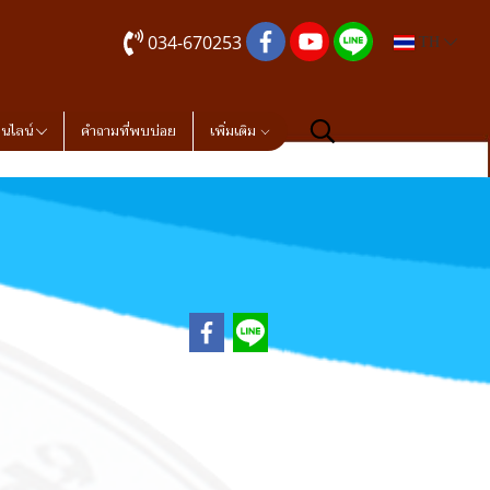
034-670253
TH
อนไลน์
คำถามที่พบบ่อย
เพิ่มเติม