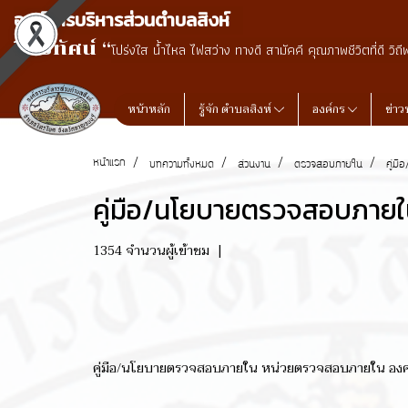
องค์การบริหารส่วนตำบลสิงห์
วิสัยทัศน์ “
โปร่งใส น้ำไหล ไฟสว่าง ทางดี สามัคคี คุณภาพชีวิตที่ดี วิถี
หน้าหลัก
รู้จัก ตำบลสิงห์
องค์กร
ข่าว
หน้าแรก
บทความทั้งหมด
ส่วนงาน
ตรวจสอบภายใน
คู่ม
คู่มือ/นโยบายตรวจสอบภายใ
1354 จำนวนผู้เข้าชม
|
คู่มือ/นโยบายตรวจสอบภายใน หน่วยตรวจสอบภายใน องค์