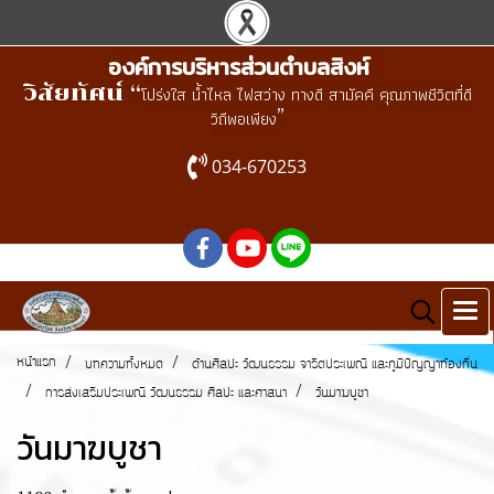
องค์การบริหารส่วนตำบลสิงห์
วิสัยทัศน์ “
โปร่งใส น้ำไหล ไฟสว่าง ทางดี สามัคคี คุณภาพชีวิตที่ดี
”
วิถีพอเพียง
034-670253
หน้าแรก
บทความทั้งหมด
ด้านศิลปะ วัฒนธรรม จารีตประเพณี และภูมิปัญญาท้องถิ่น
การส่งเสริมประเพณี วัฒนธรรม ศิลปะ และศาสนา
วันมาฆบูชา
วันมาฆบูชา