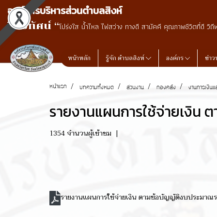
องค์การบริหารส่วนตำบลสิงห์
วิสัยทัศน์ “
โปร่งใส น้ำไหล ไฟสว่าง ทางดี สามัคคี คุณภาพชีวิตที่ดี วิถี
หน้าหลัก
รู้จัก ตำบลสิงห์
องค์กร
ข่าว
หน้าแรก
บทความทั้งหมด
ส่วนงาน
กองคลัง
งานการเงินแ
รายงานแผนการใช้จ่ายเงิน 
1354 จำนวนผู้เข้าชม
|
รายงานแผนการใช้จ่ายเงิน ตามข้อบัญญัติงบประมาณ