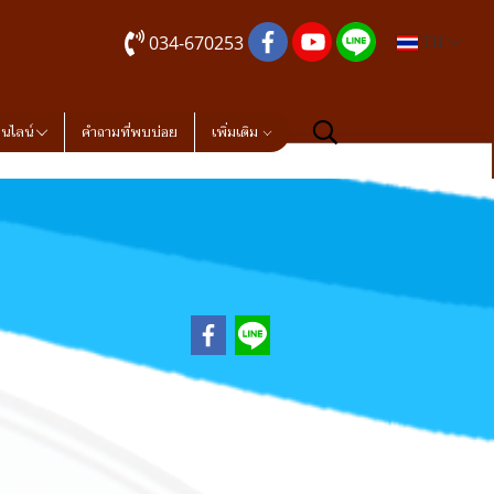
034-670253
TH
อนไลน์
คำถามที่พบบ่อย
เพิ่มเติม