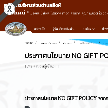
องค์การบริหารส่วนตำบลสิงห์
วิสัยทัศน์ “
โปร่งใส น้ำไหล ไฟสว่าง ทางดี สามัคคี คุณภาพชีวิตที่ดี วิถี
หน้าหลัก
รู้จัก ตำบลสิงห์
องค์กร
ข่าว
หน้าแรก
บทความทั้งหมด
ส่วนงาน
งานฝ่าย ผู้บริหาร
งานธ
ประกาศนโยบาย NO GIFT POLI
1579 จำนวนผู้เข้าชม
|
ประกาศนโยบาย NO GIFT POLICY จากการป