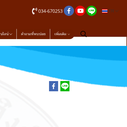
034-670253
TH
อนไลน์
คำถามที่พบบ่อย
เพิ่มเติม