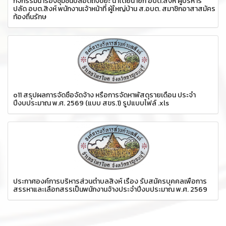
กิจกรรมนำร่องชุมชนปลอดถังขยะ นำโดยนายก อบต.สิงห์ ผู้บริหาร
ปลัด อบต.สิงห์ พนักงานเจ้าหน้าที่ ผู้ใหญ่บ้าน ส.อบต. สมาชิกอาสาสมัคร
ท้องถื่นรักษ
o11 สรุปผลการจัดซื้อจัดจ้าง หรือการจัดหาพัสดุรายเดือน ประจำ
ปีงบประมาณ พ.ศ. 2569 (แบบ สขร.1) รูปแบบไฟล์ .xls
ประกาศองค์การบริหารส่วนตำบลสิงห์ เรื่อง รับสมัครบุคคลเพื่อการ
สรรหาและเลือกสรรเป็นพนักงานจ้างประจำปีงบประมาณ พ.ศ. 2569