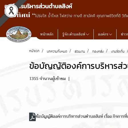
องค์การบริหารส่วนตำบลสิงห์
วิสัยทัศน์ “
โปร่งใส น้ำไหล ไฟสว่าง ทางดี สามัคคี คุณภาพชีวิตที่ดี วิถี
หน้าหลัก
รู้จัก ตำบลสิงห์
องค์กร
ข่าว
หน้าแรก
บทความทั้งหมด
ส่วนงาน
กองคลัง
งานจัดเก็บ
ข้อบัญญัติองค์การบริหารส่วน
1355 จำนวนผู้เข้าชม
|
ข้อบัญญัติองค์การบริหารส่วนตำบลสิงห์ เรื่อง กิจการท