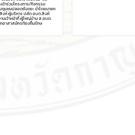
เข้าร่วมโครงการ/กิจกรรม
องชุมชนปลอดถังขยะ นำโดยนายก
ิงห์ ผู้บริหาร ปลัด อบต.สิงห์
านเจ้าหน้าที่ ผู้ใหญ่บ้าน ส.อบต.
กอาสาสมัครท้องถื่นรักษ