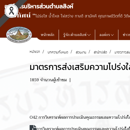
องค์การบริหารส่วนตำบลสิงห์
วิสัยทัศน์ “
โปร่งใส น้ำไหล ไฟสว่าง ทางดี สามัคคี คุณภาพชีวิตที่ดี วิถี
หน้าหลัก
รู้จัก ตำบลสิงห์
องค์กร
ข่าว
หน้าแรก
บทความทั้งหมด
ส่วนงาน
สำนักปลัด
มาตรการส่ง
มาตรการส่งเสริมความโปร่งใ
1859 จำนวนผู้เข้าชม
|
O42 การวิเคราะห์ผลการประเมินคุณธรรมและความโปร่งใ
การวิเคราะห์ผลการประเมินคุณธรรมและความโปร่งใส