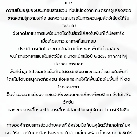
และ
ความเป็นอยู่ของประชาชนส่วนรวม ทั้งนี้เนื่องจากเกษตรกรผู้เลี้ยงสัตว์
ขาดความรู้ความเข้าใจ และความสามารถในการควบคุมสัตว์เลี้ยงให้รับ
วัคซีนได้
จึงเกิดปัญหาการแพร่ระบาดโรคในสัตว์เลี้ยงในพื้นที่ได้บ่อยครั้ง
เมื่อเกิดสภาวะอากาศที่เหมาะสม
ประวัติการเกิดโรคระบาดในสัตว์เลี้ยงของพื้นที่ตำบลสิงห์
พบโรคนิวคลาสเซิลในสัตว์ปีก ระบาดหนักเมื่อปี ๒๕๕๗ จากการที่ผู้
ประกอบการนอก
พื้นที่นำลูกไก่ไข่และไก่เนื้อที่ไม่ได้รับวัคซีนมาแจกและจำหน่ายในพื้นที่
โดยไม่ได้ขออนุญาตท้องถิ่น ส่งผลกระทบให้ไก่พื้นเมืองในพื้นที่ ที่ ติด
โรคและตาย
เป็นจำนวนมากเนื่องจากสัตว์เลี้ยงส่วนใหญ่เลี้ยงเพื่อบริโภค จึงไม่ได้รับ
วัคซีน
และระบบการเลี้ยงจะเป็นการเลี้ยงปล่อยเป็นเหตุให้ยากต่อการให้วัคซีน
ทางองค์การบริหารส่วนตำบลสิงห์ จึงร่วมมือกับปศุสัตว์อำเภอไทรโยค
เพื่อให้ความรู้ในการป้องโรคระบาดในสัตว์เลี้ยงพร้อมทั้งกระจายวัคซีนให้