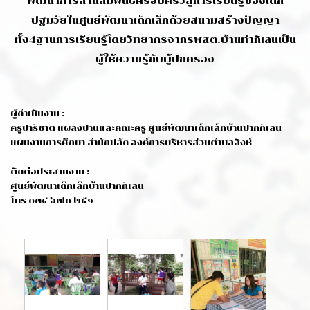
พัฒนาการสานสัมพันธ์ครอบครัวสู่การเรียนรู้ของเด็ก
ปฐมวัยในศูนย์พัฒนาเด็กเล็กด้วยสนามสร้างปัญญา
ทั้ง4ฐานการเรียนรู้โดยวิทยากรจากรพสต.บ้านท่ากิเลนเป็น
ผู้ให้ความรู้กับผู้ปกครอง
ผู้ดำเนินงาน :
ครูปาริชาต แผลงปานและคณะครู ศูนย์พัฒนาเด็กเล็กบ้านปากกิเลน
แผนงานการศึกษา สำนักปลัด องค์การบริหารส่วนตำบลสิงห์
ติดต่อประสานงาน :
ศูนย์พัฒนาเด็กเล็กบ้านปากกิเลน
โทร ๐๓๔ ๖๗๐ ๒๕๑