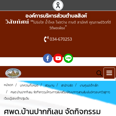
องค์การบริหารส่วนตำบลสิงห์
วิสัยทัศน์ “
โปร่งใส น้ำไหล ไฟสว่าง ทางดี สามัคคี คุณภาพชีวิตที่ดี
”
วิถีพอเพียง
034-670253
หน้าแรก
บทความทั้งหมด
ส่วนงาน
สำนักปลัด
งานศูนย์เด็กเล็ก
ศพด.บ้านปากกิเลน จัดกิจกรรมโครงการส่งเสริมพัฒนาการสานสัมพันธ์ครอบครัวสู่การ
เรียนรู้ของเด็กปฐมวัย
ศพด.บ้านปากกิเลน จัดกิจกรรม