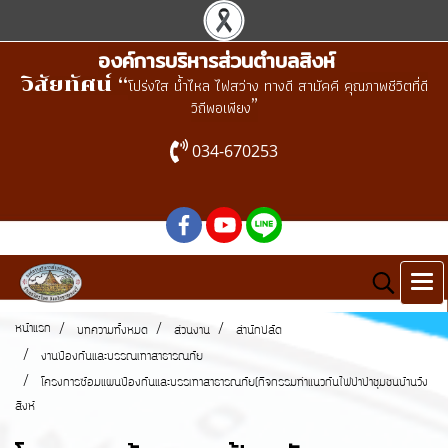
องค์การบริหารส่วนตำบลสิงห์
วิสัยทัศน์ “
โปร่งใส น้ำไหล ไฟสว่าง ทางดี สามัคคี คุณภาพชีวิตที่ดี
”
วิถีพอเพียง
034-670253
หน้าแรก
บทความทั้งหมด
ส่วนงาน
สำนักปลัด
งานป้องกันและบรรณเทาสาธารณภัย
โครงการซ้อมแผนป้องกันและบรรเทาสาธารณภัย(กิจกรรมทำแนวกันไฟป่าป่าชุมชนบ้านวัง
สิงห์