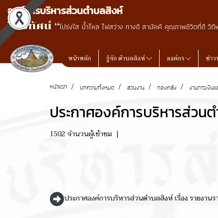
องค์การบริหารส่วนตำบลสิงห์
วิสัยทัศน์ “
โปร่งใส น้ำไหล ไฟสว่าง ทางดี สามัคคี คุณภาพชีวิตที่ดี วิถี
หน้าหลัก
รู้จัก ตำบลสิงห์
องค์กร
ข่าว
หน้าแรก
บทความทั้งหมด
ส่วนงาน
กองคลัง
งานการเงินแ
ประกาศองค์การบริหารส่วนตำ
1502 จำนวนผู้เข้าชม
|
ประกาศองค์การบริหารส่วนตำบลสิงห์ เรื่อง รายงาน