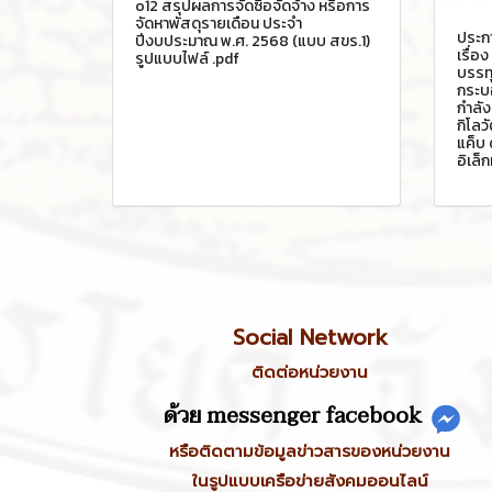
o12 สรุปผลการจัดซื้อจัดจ้าง หรือการ
จัดหาพัสดุรายเดือน ประจำ
ประก
ปีงบประมาณ พ.ศ. 2568 (แบบ สขร.1)
เรื่อ
รูปแบบไฟล์ .pdf
บรรทุ
กระบอ
กำลัง
กิโลว
แค็บ 
อิเล็
Social Network
ติดต่อหน่วยงาน
ด้วย messenger facebook
หรือติดตามข้อมูลข่าวสารของหน่วยงาน
ในรูปแบบเครือข่ายสังคมออนไลน์