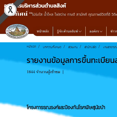
องค์การบริหารส่วนตำบลสิงห์
วิสัยทัศน์ “
โปร่งใส น้ำไหล ไฟสว่าง ทางดี สามัคคี คุณภาพชีวิตที่ดี วิถี
หน้าหลัก
รู้จัก ตำบลสิงห์
องค์กร
ข่าว
หน้าแรก
บทความทั้งหมด
ส่วนงาน
สำนักปลัด
งานสาธารณ
รายงานข้อมูลการขึ้นทะเบียนส
1844 จำนวนผู้เข้าชม
|
โครงการรณรงค์และป้องกันโรคพิษสุนัขบ้า