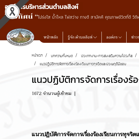
องค์การบริหารส่วนตำบลสิงห์
วิสัยทัศน์ “
โปร่งใส น้ำไหล ไฟสว่าง ทางดี สามัคคี คุณภาพชีวิตที่ดี วิถี
หน้าหลัก
รู้จัก ตำบลสิงห์
องค์กร
ข่าว
หน้าแรก
บทความทั้งหมด
ประเภทงาน-การส่งเสริมความโปร่งใส
แนวปฏิบัติการจัดการเรื่องร้องเรียนการทุจริตและประพฤติมิชอบ
แนวปฏิบัติการจัดการเรื่องร
1672 จำนวนผู้เข้าชม
|
แนวปฏิบัติการจัดการเรื่องร้องเรียนการทุจร