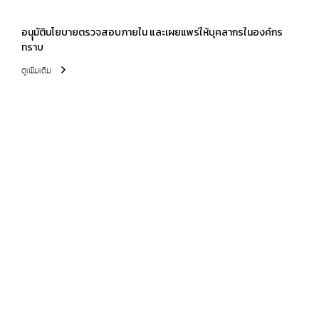
อนุุมัตินโยบายตรวจสอบภายใน และเผยแพร่ให้บุคลากรในองค์กร
ทราบ
ดูเพิ่มเติม