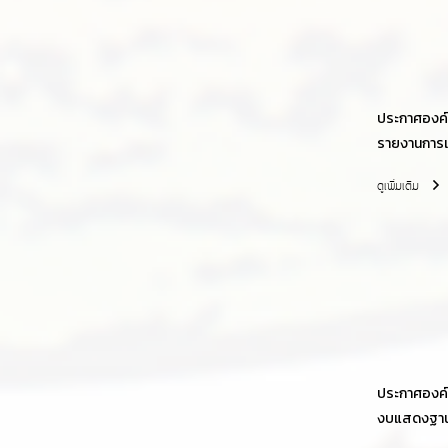
ประกาศองค์ก
รายงานการเ
พร้อมกับร
ดูเพิ่มเติม
สำนักงานกา
ประกาศองค์ก
งบแสดงฐานะ