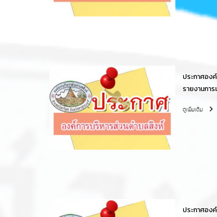
ประกาศองค์ก
รายงานการเ
พร้อมกับร
ดูเพิ่มเติม
สำนักงานกา
ประกาศองค์ก