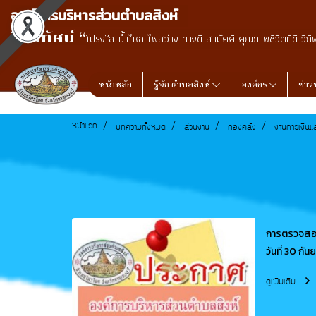
องค์การบริหารส่วนตำบลสิงห์
วิสัยทัศน์ “
โปร่งใส น้ำไหล ไฟสว่าง ทางดี สามัคคี คุณภาพชีวิตที่ดี วิถี
หน้าหลัก
รู้จัก ตำบลสิงห์
องค์กร
ข่าว
หน้าแรก
บทความทั้งหมด
ส่วนงาน
กองคลัง
งานการเงินแ
การตรวจสอบ
วันที่ 30 ก
ดูเพิ่มเติม