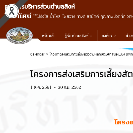
องค์การบริหารส่วนตำบลสิงห์
วิสัยทัศน์ “
โปร่งใส น้ำไหล ไฟสว่าง ทางดี สามัคคี คุณภาพชีวิตที่ดี วิถี
หน้าหลัก
รู้จัก ตำบลสิงห์
องค์กร
ข่าว
>
Calendar
โครงการส่งเสริมการเลี้ยงสัตว์ตามหลักเศรษฐกิจพอเพียง (กิ
โครงการส่งเสริมการเลี้ยงส
1 ต.ค. 2561
-
30 ก.ย. 2562
โครงก