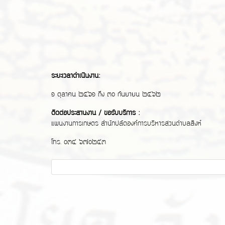
ระยะเวลาดำเนินงาน:
๑ ตุลาคน ๒๕๖๑ ถึง ๓๐ กันยายน ๒๕๖๒
ติดต่อประสานงาน / ขอรับบริการ :
แผนงานการเกษตร สำนักปลัดองค์การบริหารส่วนตำบลสิงห์
โทร. ๐๓๔ ๖๗๐๒๕๓