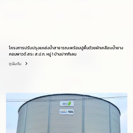
โครงการปรับปรุงแหล่งน้ำสาธารณะพร้อมปูพื้นด้วยผ้าเคลือบน้ำยาง
คอมพาวด์ สระ ส.ป.ก. หมู่ 1 บ้านปากกิเลน
ดูเพิ่มเติม