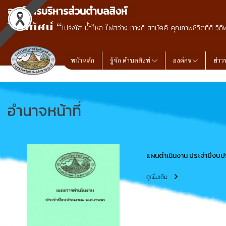
องค์การบริหารส่วนตำบลสิงห์
วิสัยทัศน์ “
โปร่งใส น้ำไหล ไฟสว่าง ทางดี สามัคคี คุณภาพชีวิตที่ดี วิถี
หน้าหลัก
รู้จัก ตำบลสิงห์
องค์กร
ข่าว
อำนาจหน้าที่
แผนดำเนินงาน ประจำปีงบ
ดูเพิ่มเติม