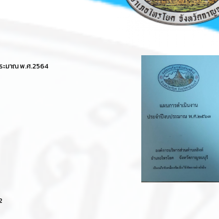
ประมาณ พ.ศ.2564
2