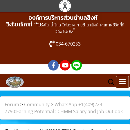
องค์การบริหารส่วนตำบลสิงห์
วิสัยทัศน์ “
โปร่งใส น้ำไหล ไฟสว่าง ทางดี สามัคคี คุณภาพชีวิตที่ดี
”
วิถีพอเพียง
034-670253
Forum
>
Community
>
WhatsApp +1(409)223
7790:Earning Potential : CHMM Salary and Job Outlook