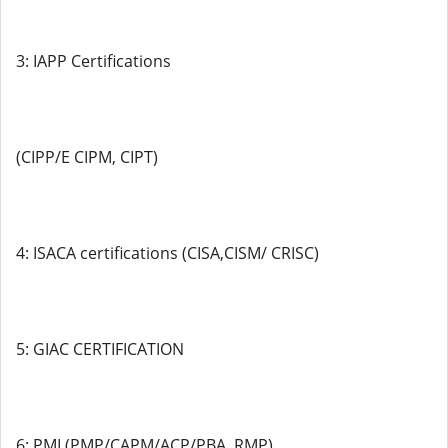
3: IAPP Certifications
(CIPP/E CIPM, CIPT)
4: ISACA certifications (CISA,CISM/ CRISC)
5: GIAC CERTIFICATION
6: PMI (PMP/CAPM/ACP/PBA ,RMP)