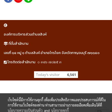
องค์การบริหารส่วนตำบลสิงห์
ที่ตั้งสำนักงาน
เลขที่ ๑๕ หมู่ ๑ ตำบลสิงห์ อำเภอไทรโยค จังหวัดกาญจนบุรี ๗๑๑๕๐
๐ ๓๔๖ ๗๐๒๕ ๓
โทรติดต่อสำนักงาน
Today's visitor
6,561
เว็บไซต์นี้มีการใช้งานคุกกี้ เพื่อเพิ่มประสิทธิภาพและประสบการณ์ที่ดีใน
การใช้งานเว็บไซต์ของท่าน ท่านสามารถอ่านรายละเอียดเพิ่มเติมได้ที่
นโยบายความเป็นส่วนตัว
and
นโยบายคุกกี้