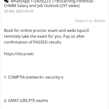
WhatsApp +1(409)223 7790:Earning Potential :
CHMM Salary and Job Outlook
(297 views)
20 Dec 2025 03:35
Report to delete
Book for online proctor exam and we&rsquo;ll
remotely take the exam for you. Pay us after
confirmation of PASSED results
https://ittca.net/
1. COMPTIA (network+ security+)
2: GMAT,GRE,PTE exams