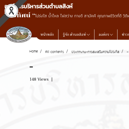
องค์การบริหารส่วนตำบลสิงห์
วิสัยทัศน์ “
โปร่งใส น้ำไหล ไฟสว่าง ทางดี สามัคคี คุณภาพชีวิตที่ดี วิถี
หน้าหลัก
รู้จัก ตำบลสิงห์
องค์กร
ข่าว
Home
All contents
ประเภทงาน-การส่งเสริมความโปร่งใส
-
-
148 Views
|