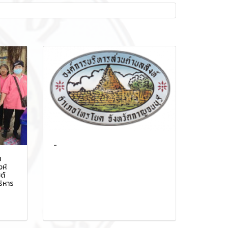
-
บ
ห์
ต์
ริหาร