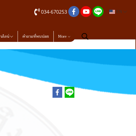
034-670253
EN
อนไลน์
คำถามที่พบบ่อย
More