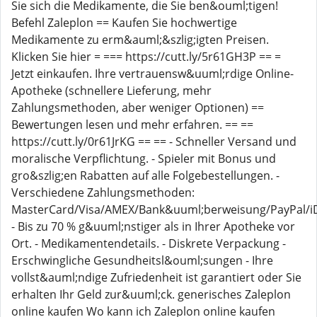
Sie sich die Medikamente, die Sie ben&ouml;tigen!
Befehl Zaleplon == Kaufen Sie hochwertige
Medikamente zu erm&auml;&szlig;igten Preisen.
Klicken Sie hier = === https://cutt.ly/5r61GH3P == =
Jetzt einkaufen. Ihre vertrauensw&uuml;rdige Online-
Apotheke (schnellere Lieferung, mehr
Zahlungsmethoden, aber weniger Optionen) ==
Bewertungen lesen und mehr erfahren. == ==
https://cutt.ly/0r61JrKG == == - Schneller Versand und
moralische Verpflichtung. - Spieler mit Bonus und
gro&szlig;en Rabatten auf alle Folgebestellungen. -
Verschiedene Zahlungsmethoden:
MasterCard/Visa/AMEX/Bank&uuml;berweisung/PayPal/iDe
- Bis zu 70 % g&uuml;nstiger als in Ihrer Apotheke vor
Ort. - Medikamentendetails. - Diskrete Verpackung -
Erschwingliche Gesundheitsl&ouml;sungen - Ihre
vollst&auml;ndige Zufriedenheit ist garantiert oder Sie
erhalten Ihr Geld zur&uuml;ck. generisches Zaleplon
online kaufen Wo kann ich Zaleplon online kaufen