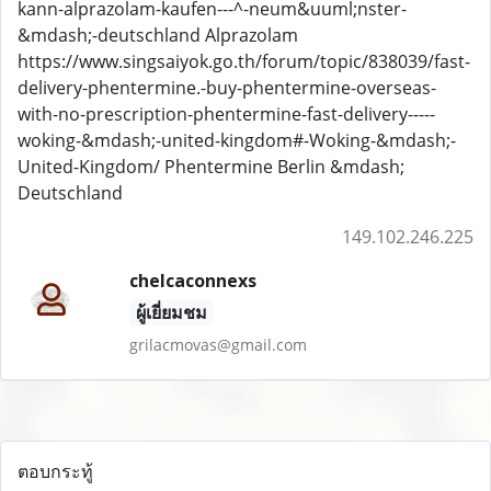
kann-alprazolam-kaufen---^-neum&uuml;nster-
&mdash;-deutschland Alprazolam
https://www.singsaiyok.go.th/forum/topic/838039/fast-
delivery-phentermine.-buy-phentermine-overseas-
with-no-prescription-phentermine-fast-delivery-----
woking-&mdash;-united-kingdom#-Woking-&mdash;-
United-Kingdom/ Phentermine Berlin &mdash;
Deutschland
149.102.246.225
chelcaconnexs
ผู้เยี่ยมชม
grilacmovas@gmail.com
ตอบกระทู้