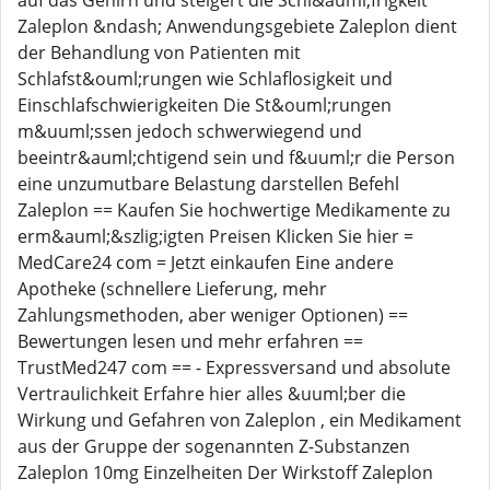
auf das Gehirn und steigert die Schl&auml;frigkeit
Zaleplon &ndash; Anwendungsgebiete Zaleplon dient
der Behandlung von Patienten mit
Schlafst&ouml;rungen wie Schlaflosigkeit und
Einschlafschwierigkeiten Die St&ouml;rungen
m&uuml;ssen jedoch schwerwiegend und
beeintr&auml;chtigend sein und f&uuml;r die Person
eine unzumutbare Belastung darstellen Befehl
Zaleplon == Kaufen Sie hochwertige Medikamente zu
erm&auml;&szlig;igten Preisen Klicken Sie hier =
MedCare24 com = Jetzt einkaufen Eine andere
Apotheke (schnellere Lieferung, mehr
Zahlungsmethoden, aber weniger Optionen) ==
Bewertungen lesen und mehr erfahren ==
TrustMed247 com == - Expressversand und absolute
Vertraulichkeit Erfahre hier alles &uuml;ber die
Wirkung und Gefahren von Zaleplon , ein Medikament
aus der Gruppe der sogenannten Z-Substanzen
Zaleplon 10mg Einzelheiten Der Wirkstoff Zaleplon