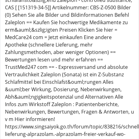
schlafansto&szlig;end Zaleplon - controlled substance,
CAS [ [151319-34-5]] Artikelnummer: CBS-Z-0500 Bilder
(0) Sehen Sie alle Bilder und Bildinformationen Befehl
Zaleplon == Kaufen Sie hochwertige Medikamente zu
erm&auml;&szlig;igten Preisen Klicken Sie hier =
MedCare24 com = Jetzt einkaufen Eine andere
Apotheke (schnellere Lieferung, mehr
Zahlungsmethoden, aber weniger Optionen) ==
Bewertungen lesen und mehr erfahren ==
TrustMed247 com == - Expressversand und absolute
Vertraulichkeit Zaleplon (Sonata) ist ein Z-Substanz
Schlafmittel bei Einschlafst&ouml;rungen Alles
&uuml;ber Wirkung, Dosierung, Nebenwirkungen,
Abh&auml;ngigkeitspotenzial und Alternativen Alle
Infos zum Wirkstoff Zaleplon : Patientenberichte,
Nebenwirkungen, Bewertungen, Fragen & Antworten, u
v m Hier informieren!
https://www.singsaiyok.go.th/forum/topic/838216/schnell
lieferung-alprazolam.-alprazolam-freier-verkauf-wo-