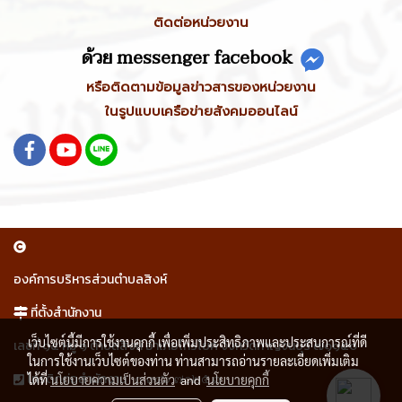
ติดต่อหน่วยงาน
ด้วย messenger facebook
หรือติดตามข้อมูลข่าวสารของหน่วยงาน
ในรูปแบบเครือข่ายสังคมออนไลน์
องค์การบริหารส่วนตำบลสิงห์
ที่ตั้งสำนักงาน
เว็บไซต์นี้มีการใช้งานคุกกี้ เพื่อเพิ่มประสิทธิภาพและประสบการณ์ที่ดี
เลขที่ ๑๕ หมู่ ๑ ตำบลสิงห์ อำเภอไทรโยค จังหวัดกาญจนบุรี ๗๑๑๕๐
ในการใช้งานเว็บไซต์ของท่าน ท่านสามารถอ่านรายละเอียดเพิ่มเติม
๐ ๓๔๖ ๗๐๒๕ ๓
โทรติดต่อสำนักงาน
ได้ที่
นโยบายความเป็นส่วนตัว
and
นโยบายคุกกี้