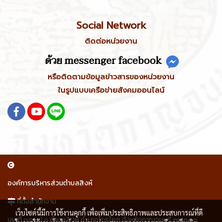
Social Network
ติดต่อหน่วยงาน
ด้วย messenger facebook
หรือติดตามข้อมูลข่าวสารของหน่วยงาน
ในรูปแบบเครือข่ายสังคมออนไลน์
องค์การบริหารส่วนตำบลสิงห์
ที่ตั้งสำนักงาน
เว็บไซต์นี้มีการใช้งานคุกกี้ เพื่อเพิ่มประสิทธิภาพและประสบการณ์ที่ดี
เลขที่ ๑๕ หมู่ ๑ ตำบลสิงห์ อำเภอไทรโยค จังหวัดกาญจนบุรี ๗๑๑๕๐