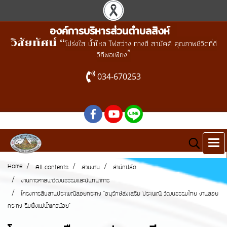
องค์การบริหารส่วนตำบลสิงห์
วิสัยทัศน์ “
โปร่งใส น้ำไหล ไฟสว่าง ทางดี สามัคคี คุณภาพชีวิตที่ดี
”
วิถีพอเพียง
034-670253
Home
All contents
ส่วนงาน
สำนักปลัด
งานการศาสนาวัฒนธรรมและนันทนาการ
โครงการสืบสานประเพณีลอยกระทง "อนุรักษ์ส่งเสริม ประเพณี วัฒนธรรมไทย งานลอย
กระทง ริมฝั่งแม่น้ำแควน้อย"