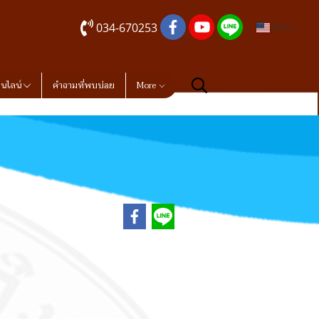
034-670253
EN
อนไลน์
คำถามที่พบบ่อย
More