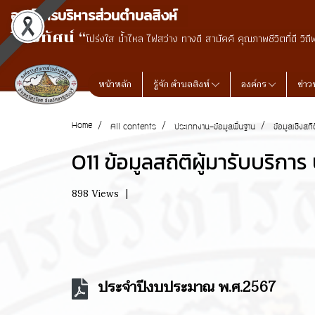
องค์การบริหารส่วนตำบลสิงห์
วิสัยทัศน์ “
โปร่งใส น้ำไหล ไฟสว่าง ทางดี สามัคคี คุณภาพชีวิตที่ดี วิถี
หน้าหลัก
รู้จัก ตำบลสิงห์
องค์กร
ข่าว
Home
All contents
ประเภทงาน-ข้อมูลพื้นฐาน
ข้อมูลเชิงสถ
O11 ข้อมูลสถิติผู้มารับบริการ
898 Views
|
ประจำปีงบประมาณ พ.ศ.2567