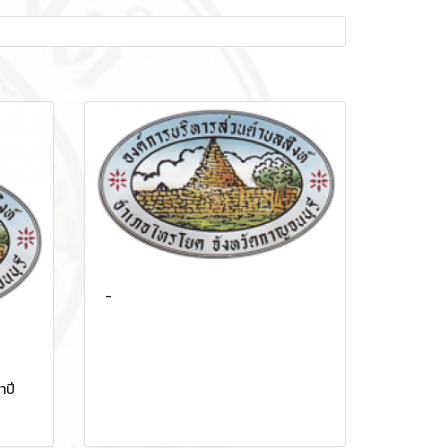
-
ำปี