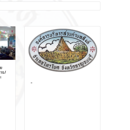
อย
าร/
ะ
-