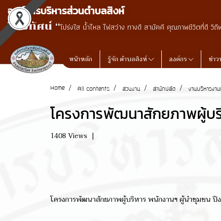
องค์การบริหารส่วนตำบลสิงห์
วิสัยทัศน์ “
โปร่งใส น้ำไหล ไฟสว่าง ทางดี สามัคคี คุณภาพชีวิตที่ดี วิถี
หน้าหลัก
รู้จัก ตำบลสิงห์
องค์กร
ข่าว
Home
All contents
ส่วนงาน
สำนักปลัด
งานบริหารงาน
โครงการพัฒนาสักยภาพผู้บร
1408 Views
|
โครงการพัฒนาสักยภาพผู้บริหาร พนักงานฯ ผู้นำชุมชน 