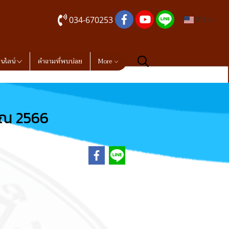
034-670253
EN
อนไลน์
คำถามที่พบบ่อย
More
าณ 2566