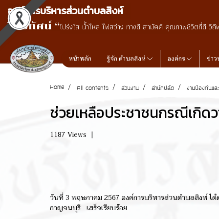
องค์การบริหารส่วนตำบลสิงห์
วิสัยทัศน์ “
โปร่งใส น้ำไหล ไฟสว่าง ทางดี สามัคคี คุณภาพชีวิตที่ดี วิถี
หน้าหลัก
รู้จัก ตำบลสิงห์
องค์กร
ข่าว
Home
All contents
ส่วนงาน
สำนักปลัด
งานป้องกันแ
ช่วยเหลือประชาชนกรณีเกิดว
1187 Views
|
วันที่ 3 พฤษภาคม 2567 องค์การบริหารส่วนตำบลสิงห์ ได้ดำ
กาญจนบุรี เสร็จเรียบร้อย