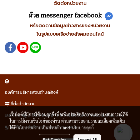
ติดต่อหน่วยงาน
ด้วย messenger facebook
หรือติดตามข้อมูลข่าวสารของหน่วยงาน
ในรูปแบบเครือข่ายสังคมออนไลน์
องค์การบริหารส่วนตำบลสิงห์
ที่ตั้งสำนักงาน
เว็บไซต์นี้มีการใช้งานคุกกี้ เพื่อเพิ่มประสิทธิภาพและประสบการณ์ที่ดี
เลขที่ ๑๕ หมู่ ๑ ตำบลสิงห์ อำเภอไทรโยค จังหวัดกาญจนบุรี ๗๑๑๕๐
ในการใช้งานเว็บไซต์ของท่าน ท่านสามารถอ่านรายละเอียดเพิ่มเติม
๐ ๓๔๖ ๗๐๒๕ ๓
โทรติดต่อสำนักงาน
ได้ที่
นโยบายความเป็นส่วนตัว
and
นโยบายคุกกี้
Set Cookies
Accept All