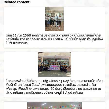
Related content
วันที่่ 22 ก.ค 2569 องค์การบริหารส่วนตำบลสิงห์ นำโดยนายศักดิ์ชาย
เสงี่ยมไพศาล นายกอบต.สิงห์ ประชาสัมพันธ์ใช้ปิ่นโต ถุงผ้า ทำบุญเนื่อง
ในวันเข้าพรรษา
โครงการส่งเสริมกิจกรรม Big Cleaning Day กิจกรรมอาสาสมัครท้อง
ถิ่นรักษ์โลก (อถล) วันเฉลิมพระชนมพรรษา สมเด็จพระนางเจ้าสุทิดา
พัชรสุธาพิมลลักษณ พระบรมราชินี ประจำปีงบประมาณ พ.ศ.2569 ณ
วัดปากกิเลน และบริเวณสองข้างทางหมู่ที่่ 1 บ้านปากกิเลน