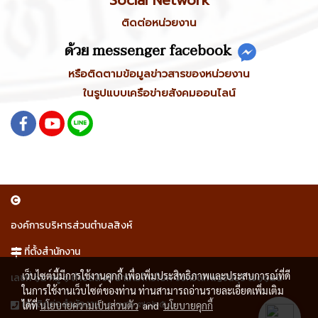
ติดต่อหน่วยงาน
ด้วย messenger facebook
หรือติดตามข้อมูลข่าวสารของหน่วยงาน
ในรูปแบบเครือข่ายสังคมออนไลน์
องค์การบริหารส่วนตำบลสิงห์
ที่ตั้งสำนักงาน
เว็บไซต์นี้มีการใช้งานคุกกี้ เพื่อเพิ่มประสิทธิภาพและประสบการณ์ที่ดี
เลขที่ ๑๕ หมู่ ๑ ตำบลสิงห์ อำเภอไทรโยค จังหวัดกาญจนบุรี ๗๑๑๕๐
ในการใช้งานเว็บไซต์ของท่าน ท่านสามารถอ่านรายละเอียดเพิ่มเติม
๐ ๓๔๖ ๗๐๒๕ ๓
โทรติดต่อสำนักงาน
ได้ที่
นโยบายความเป็นส่วนตัว
and
นโยบายคุกกี้