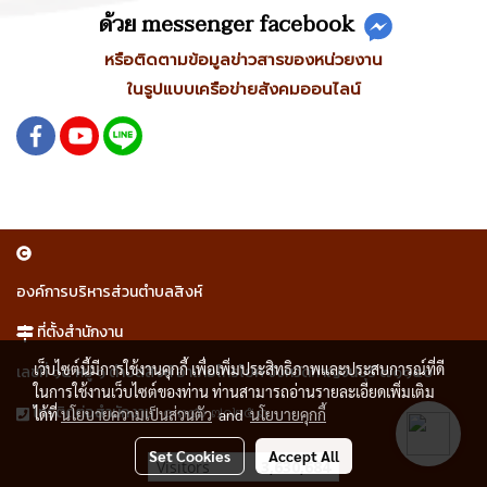
ด้วย messenger facebook
หรือติดตามข้อมูลข่าวสารของหน่วยงาน
ในรูปแบบเครือข่ายสังคมออนไลน์
องค์การบริหารส่วนตำบลสิงห์
ที่ตั้งสำนักงาน
เว็บไซต์นี้มีการใช้งานคุกกี้ เพื่อเพิ่มประสิทธิภาพและประสบการณ์ที่ดี
เลขที่ ๑๕ หมู่ ๑ ตำบลสิงห์ อำเภอไทรโยค จังหวัดกาญจนบุรี ๗๑๑๕๐
ในการใช้งานเว็บไซต์ของท่าน ท่านสามารถอ่านรายละเอียดเพิ่มเติม
๐ ๓๔๖ ๗๐๒๕ ๓
โทรติดต่อสำนักงาน
ได้ที่
นโยบายความเป็นส่วนตัว
and
นโยบายคุกกี้
Set Cookies
Accept All
Visitors
3,630,684