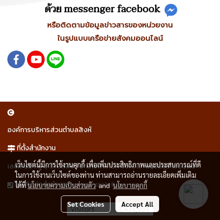
ด้วย messenger facebook
หรือติดตามข้อมูลข่าวสารของหน่วยงาน
ในรูปแบบเครือข่ายสังคมออนไลน์
องค์การบริหารส่วนตำบลสิงห์
ที่ตั้งสำนักงาน
เว็บไซต์นี้มีการใช้งานคุกกี้ เพื่อเพิ่มประสิทธิภาพและประสบการณ์ที่ดี
เลขที่ ๑๕ หมู่ ๑ ตำบลสิงห์ อำเภอไทรโยค จังหวัดกาญจนบุรี ๗๑๑๕๐
ในการใช้งานเว็บไซต์ของท่าน ท่านสามารถอ่านรายละเอียดเพิ่มเติม
๐ ๓๔๖ ๗๐๒๕ ๓
โทรติดต่อสำนักงาน
ได้ที่
นโยบายความเป็นส่วนตัว
and
นโยบายคุกกี้
Set Cookies
Accept All
Today's visitor
3,681