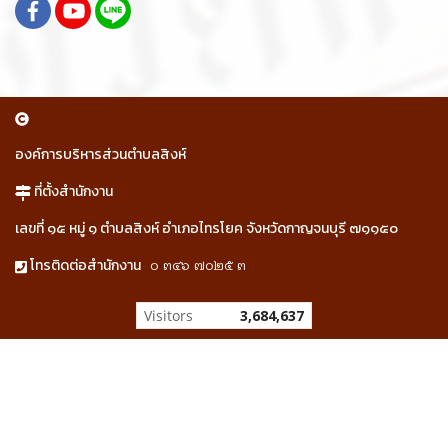
องค์การบริหารส่วนตำบลสิงห์
ที่ตั้งสำนักงาน
เลขที่ ๑๕ หมู่ ๑ ตำบลสิงห์ อำเภอไทรโยค จังหวัดกาญจนบุรี ๗๑๑๕๐
๐ ๓๔๖ ๗๐๒๕ ๓
โทรติดต่อสำนักงาน
Visitors
3,684,637