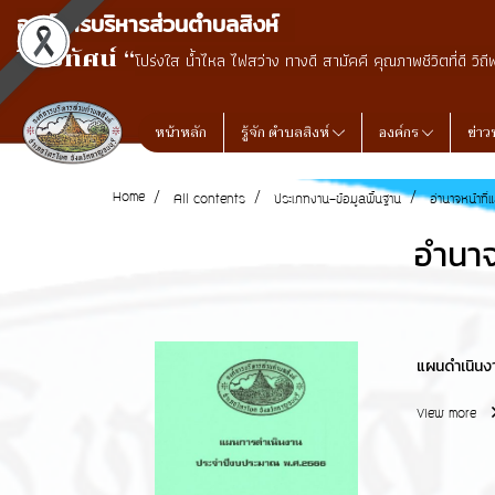
องค์การบริหารส่วนตำบลสิงห์
วิสัยทัศน์ “
โปร่งใส น้ำไหล ไฟสว่าง ทางดี สามัคคี คุณภาพชีวิตที่ดี วิถี
หน้าหลัก
รู้จัก ตำบลสิงห์
องค์กร
ข่าว
Home
All contents
ประเภทงาน-ข้อมูลพื้นฐาน
อำนาจหน้าที
อำนาจ
แผนดำเนินง
View more