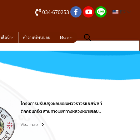
034-670253
EN
อนไลน์
คำถามที่พบบ่อย
More
โครงการปรับปรุงซ่อมแซมผวจราจรแอสฟัลท์
ติกคอนกรีต สายทางแยกทางหลวงหมายเลข
323-บ้านหนองปลาไหล หมู่ที่ 2,3 ตำบลสิงห์
View more
อำเภอไทรโยค จังหวัดกาญจนบุรี