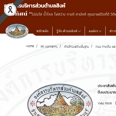
องค์การบริหารส่วนตำบลสิงห์
วิสัยทัศน์ “
โปร่งใส น้ำไหล ไฟสว่าง ทางดี สามัคคี คุณภาพชีวิตที่ดี วิถี
หน้าหลัก
รู้จัก ตำบลสิงห์
องค์กร
ข่าว
Home
All contents
ด้านโครงสร้างพื้นฐาน
ถนน ทางเดิน และ
ประชาสัมพั
ปีงบประมา
View more