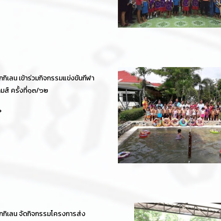
กิเลน เข้าร่วมกิจกรรมแข่งขันกีฬา
มส์ ครั้งที่๑๓/๖๒
กกิเลน จัดกิจกรรมโครงการส่ง