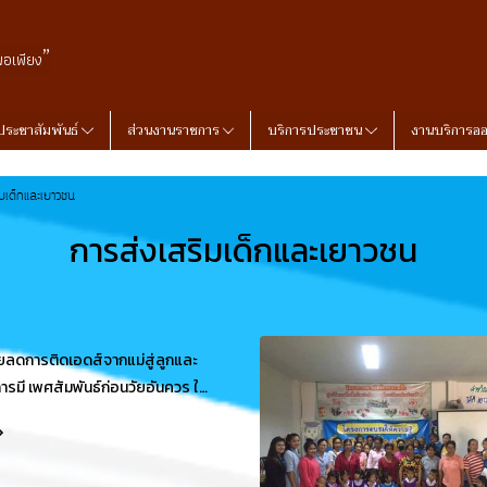
”
พอเพียง
ประชาสัมพันธ์
ส่วนงานราชการ
บริการประชาชน
งานบริการอ
ิมเด็กและเยาวชน
การส่งเสริมเด็กและเยาวชน
ยลดการติดเอดส์จากแม่สู่ลูกและ
ารมี เพศสัมพันธ์ก่อนวัยอันควร ใน
์ ม.2 ตำบลสิงห์ อำเภอไทรโยค
นบุรี