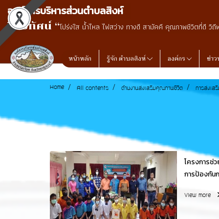
องค์การบริหารส่วนตำบลสิงห์
วิสัยทัศน์ “
โปร่งใส น้ำไหล ไฟสว่าง ทางดี สามัคคี คุณภาพชีวิตที่ดี วิถี
หน้าหลัก
รู้จัก ตำบลสิงห์
องค์กร
ข่าว
Home
All contents
ด้านงานส่งเสริมคุณภาพชีวิต
การส่งเสร
โครงการช่ว
การป้องกันก
วันที่ 22 กันยายน 2565 ที่ห้องประชุมโรงเรียน
View more
บ้านวังสิงห
จังหวัดกาญจ