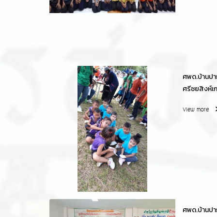
ศพด.บ้านปาก
ศรีชยสิงห์เก
View more
ศพด.บ้านปา