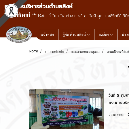
องค์การบริหารส่วนตำบลสิงห์
วิสัยทัศน์ “
โปร่งใส น้ำไหล ไฟสว่าง ทางดี สามัคคี คุณภาพชีวิตที่ดี วิถี
หน้าหลัก
รู้จัก ตำบลสิงห์
องค์กร
ข่าว
Home
All contents
แผนงานเคหะและชุมชน
งานบริหารทั่วไปเ
วันที่่ 5 กุ
องค์การบริ
บริหารจัดก
View more
2567 ณ หมู่ท