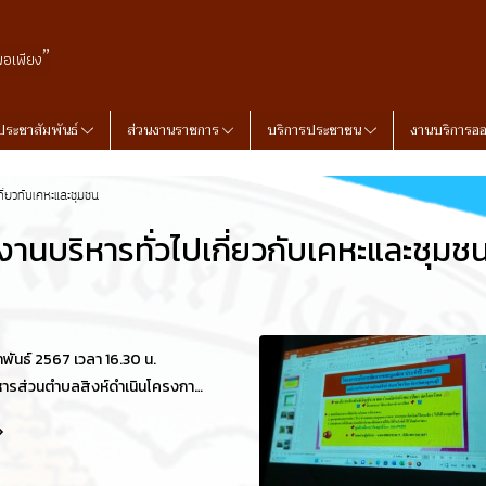
”
พอเพียง
ประชาสัมพันธ์
ส่วนงานราชการ
บริการประชาชน
งานบริการอ
กี่ยวกับเคหะและชุมชน
งานบริหารทั่วไปเกี่ยวกับเคหะและชุมช
มภาพันธ์ 2567 เวลา 16.30 น.
หารส่วนตำบลสิงห์ดำเนินโครงการ
ารขยะมูลฝอย ประจำปี งบประมาณ
ี่่ 1 บ้านปากกิเลน