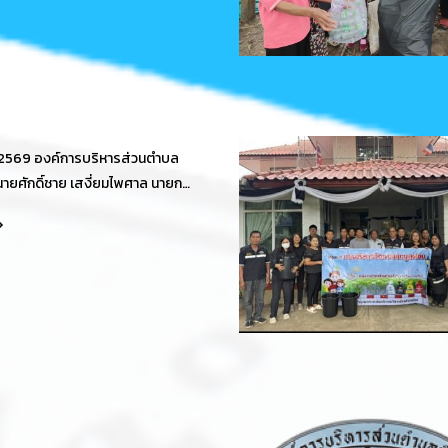
บริหารส่วนตำบล
ยศักดิ์ชาย เสงี่ยมไพศาล นายก
ข้าพรรษา