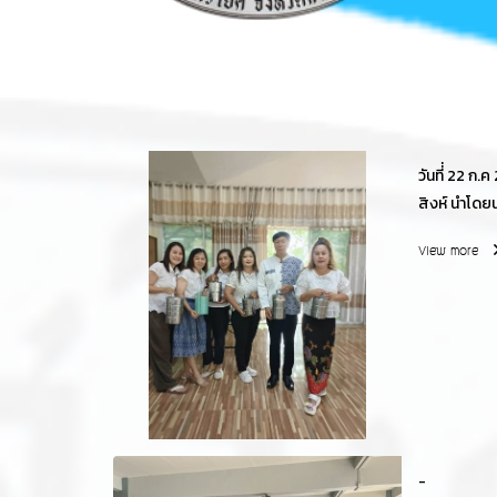
วันที่่ 22 ก.ค 2569 องค์การ
สิงห์ นำโดยนา
อบต.สิงห์ ประชาสัมพันธ์ใช้ปิ่นโต ถุงผ้า ทำบุญ
View more
เนื่องในวันเ
-