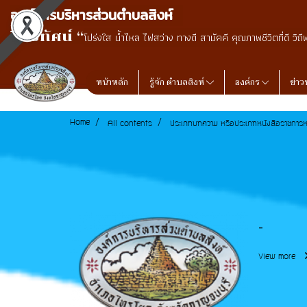
องค์การบริหารส่วนตำบลสิงห์
วิสัยทัศน์ “
โปร่งใส น้ำไหล ไฟสว่าง ทางดี สามัคคี คุณภาพชีวิตที่ดี วิถี
หน้าหลัก
รู้จัก ตำบลสิงห์
องค์กร
ข่าว
Home
All contents
ประเภทบทความ หรือประเภทหนังสือราชการห
-
View more