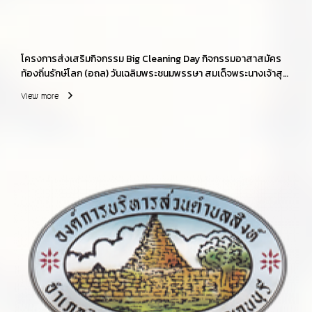
โครงการส่งเสริมกิจกรรม Big Cleaning Day กิจกรรมอาสาสมัคร
ท้องถิ่นรักษ์โลก (อถล) วันเฉลิมพระชนมพรรษา สมเด็จพระนางเจ้าสุ
ทิดา พัชรสุธาพิมลลักษณ พระบรมราชินี ประจำปีงบประมาณ
View more
พ.ศ.2569 ณ วัดปากกิเลน และบริเวณสองข้างทางหมู่ที่่ 1 บ้านปาก
กิเลน