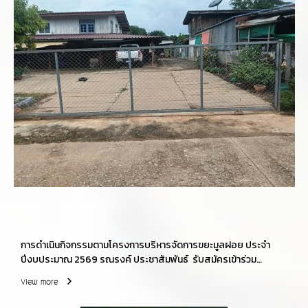
การดำเนินกิจกรรมตามโครงการบริหารจัดการขยะมูลฝอย ประจำ
ปีงบประมาณ 2569 รณรงค์ ประชาสัมพันธ์ รับสมัครเข้าร่วม
โครงการ/กิจกรรมนำร่องชุมชนปลอดถังขยะ นำโดยนายก อบต.สิงห์
View more
ผู้บริหาร ปลัด อบต.สิงห์ พนักงานเจ้าหน้าที่ ผู้ใหญ่บ้าน ส.อบต. สมาชิก
อาสาสมัครท้องถื่นรักษ