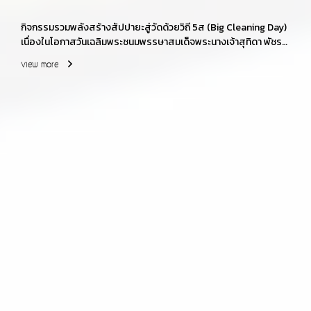
กิจกรรมรวมพลังสร้างสัปปายะสู่วัดด้วยวิถี 5ส (Big Cleaning Day)
เนื่องในโอกาสวันเฉลิมพระชนมพรรษาสมเด็จพระนางเจ้าสุทิดา พัชร
สุธาพิมลลักษณ พระบรมราชินี 3 มิถุนายน 2569
View more