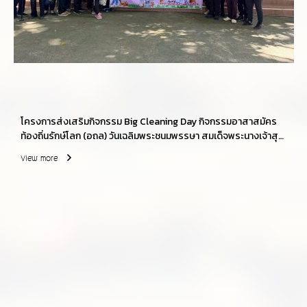
โครงการส่งเสริมกิจกรรม Big Cleaning Day กิจกรรมอาสาสมัคร
ท้องถิ่นรักษ์โลก (อถล) วันเฉลิมพระชนมพรรษา สมเด็จพระนางเจ้าสุ
ทิดา พัชรสุธาพิมลลักษณ พระบรมราชินี ประจำปีงบประมาณ
View more
พ.ศ.2569 ณ วัดปากกิเลน และบริเวณสองข้างทางหมู่ที่่ 1 บ้านปาก
กิเลน