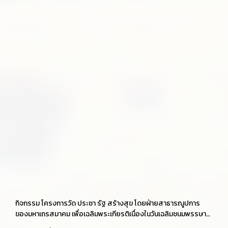
กิจกรรม โครงการวัด ประชา รัฐ สร้างสุข โดยฝ่ายสาธารณูปการ
ของมหาเถรสมาคม เพื่อเฉลิมพระเกียรติเนื่องในวันเฉลิมชนมพรรษา
สมเด็จพระนางเจ้าสุทิดา พัชรสุธาพิมลลักษณ พระบรมราชินี วันที่ 2