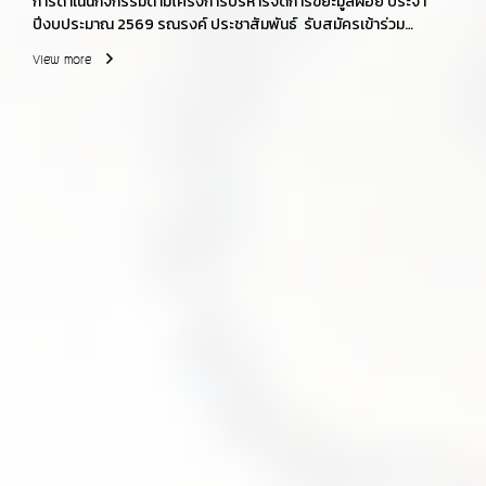
การดำเนินกิจกรรมตามโครงการบริหารจัดการขยะมูลฝอย ประจำ
ปีงบประมาณ 2569 รณรงค์ ประชาสัมพันธ์ รับสมัครเข้าร่วม
โครงการ/กิจกรรมนำร่องชุมชนปลอดถังขยะ นำโดยนายก อบต.สิงห์
View more
ผู้บริหาร ปลัด อบต.สิงห์ พนักงานเจ้าหน้าที่ ผู้ใหญ่บ้าน ส.อบต. สมาชิก
อาสาสมัครท้องถื่นรักษ