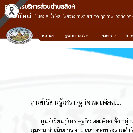
องค์การบริหารส่วนตำบลสิงห์
วิสัยทัศน์ “
โปร่งใส น้ำไหล ไฟสว่าง ทางดี สามัคคี คุณภาพชีวิตที่ดี วิถี
หน้าหลัก
รู้จัก ตำบลสิงห์
องค์กร
ข่าว
ศูนย์เรียนรู้เศรษฐกิจพอเพียง....
ศูนย์เรียนรู้เศรษฐกิจพอเพียง ตั้ง อยู่ 
ชุมชน ดำเนินการตามแนวทางพระราชดำริ